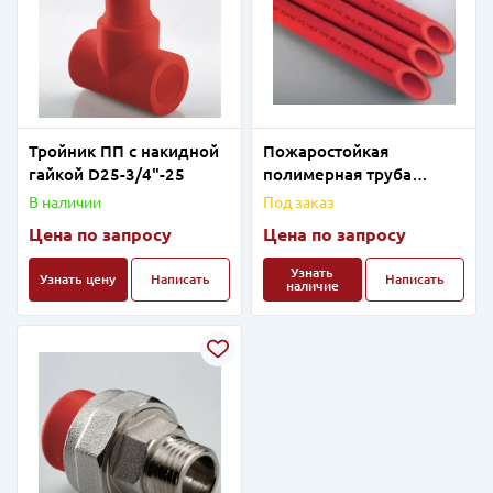
Тройник ПП с накидной
Пожаростойкая
гайкой D25-3/4"-25
полимерная труба
AntiFireFireCup D40
В наличии
Под заказ
Цена по запросу
Цена по запросу
Узнать
Узнать цену
Написать
Написать
наличие