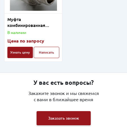
Муфта
комбинированная
разъёмная раструбная
В наличии
ПП D50-1 1/2"HP
Цена по запросу
Узнать цену
Написать
У вас есть вопросы?
Закажите звонок и мы свяжемся
с вами в ближайшее время
Заказать звонок