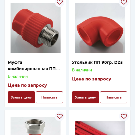
Муфта
Угольник ПП 90гр. D25
комбинированная ПП
В наличии
D20-1/2"HP
В наличии
Цена по запросу
Цена по запросу
Узнать цену
Написать
Узнать цену
Написать