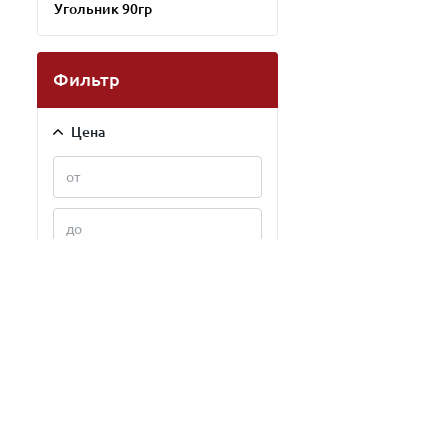
Угольник 90гр
Фильтр
Цена
Тип продаж
В розницу
Оптом
Применить фильтр
В рассрочку
Сбросить
Наличие скидок