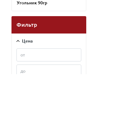
Угольник 90гр
Фильтр
Цена
Тип продаж
В розницу
Оптом
Применить фильтр
В рассрочку
Сбросить
Наличие скидок