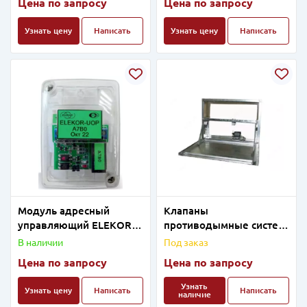
Цена по запросу
Цена по запросу
Узнать цену
Написать
Узнать цену
Написать
Модуль адресный
Клапаны
управляющий ELEKOR-
противодымные систем
UОР
вентиляции "Барьер-Э"
В наличии
Под заказ
Цена по запросу
Цена по запросу
Узнать
Узнать цену
Написать
Написать
наличие