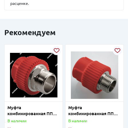
расценке.
Рекомендуем
Муфта
Муфта
комбинированная ПП
комбинированная ПП
под ключ D50-1 1/2"HP
D25-1/2"HP
В наличии
В наличии