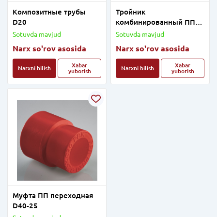
Композитные трубы
Тройник
D20
комбинированный ПП
D20x3/4"20 BP
Sotuvda mavjud
Sotuvda mavjud
Narx so'rov asosida
Narx so'rov asosida
Xabar
Xabar
Narxni bilish
Narxni bilish
yuborish
yuborish
Муфта ПП переходная
D40-25