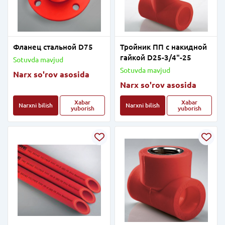
Фланец стальной D75
Тройник ПП с накидной
гайкой D25-3/4"-25
Sotuvda mavjud
Sotuvda mavjud
Narx so'rov asosida
Narx so'rov asosida
Xabar
Xabar
Narxni bilish
Narxni bilish
yuborish
yuborish