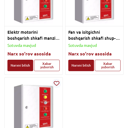
Elektr motorini
Fan va isitgichni
boshqarish shkafi manzilli
boshqarish shkafi shup-3
SHoop-3 / SHoop-45
ISP. 1K
Sotuvda mavjud
Sotuvda mavjud
Narx so'rov asosida
Narx so'rov asosida
Xabar
Xabar
Narxni bilish
Narxni bilish
yuborish
yuborish