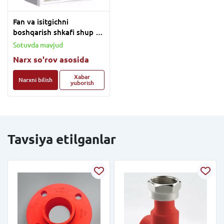
Fan va isitgichni
boshqarish shkafi shup - 3
isp 2K
Sotuvda mavjud
Narx so'rov asosida
Xabar
Narxni bilish
yuborish
Tavsiya etilganlar