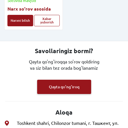
Sotuvda mavjud
Narx so'rov asosida
Xabar
Narxni bilish
yuborish
Savollaringiz bormi?
Qayta qo'ng'iroqqa so'rov qoldiring
va siz bilan tez orada bog'lanamiz
Qayta qo'ng'iroq
Aloqa
Toshkent shahri, Chilonzor tumani, г. Ташкент, ул.