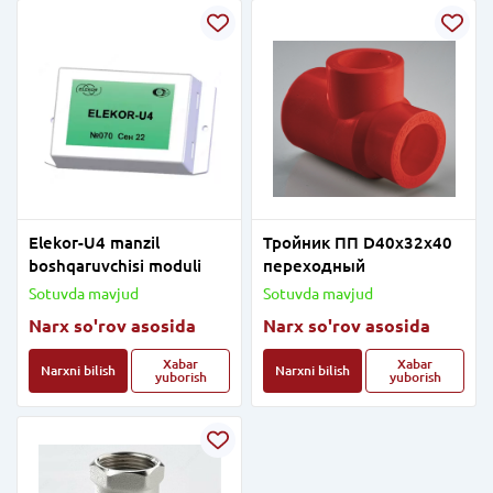
Elekor-U4 manzil
Тройник ПП D40х32х40
boshqaruvchisi moduli
переходный
Sotuvda mavjud
Sotuvda mavjud
Narx so'rov asosida
Narx so'rov asosida
Xabar
Xabar
Narxni bilish
Narxni bilish
yuborish
yuborish