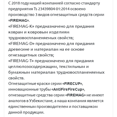
С 2018 году нашей компанией согласно стандарту
предприятия Ts 23439804-01:2014 освоено
производство 3 видов огнезащитных средств серии
«
FIREMAG
».
«FIREMAG-K» предназначено для придания
коврам и ковровым изделиям
трудновоспламеняемых свойств;
«FIREMAG-D» предназначено для придания
древесине и материалам на ее основе
огнезащитных свойств;
«FIREMAG-Т» предназначено для придания
целлюлозосодержащим, текстильным и
бумажным материалам трудновоспламеняемых
свойств.
Огнезащитные краски серии «
FIRECUP
»,
инновационные трубы «
AntiFireFireCup
»,
огнезащитные средства серии «
FIREMAG
» не имеют
аналогов в Узбекистане, а наша компания является
единственным производителем и поставщиком
данной продукции.