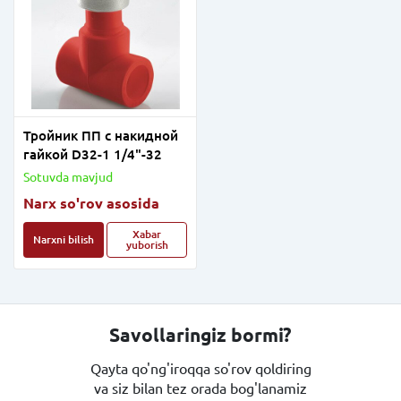
Тройник ПП с накидной
гайкой D32-1 1/4"-32
Sotuvda mavjud
Narx so'rov asosida
Xabar
Narxni bilish
yuborish
Savollaringiz bormi?
Qayta qo'ng'iroqqa so'rov qoldiring
va siz bilan tez orada bog'lanamiz