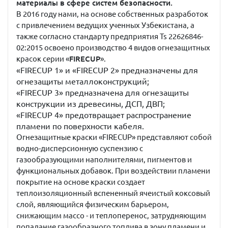
материалы в сфере систем безопасности.
В 2016 году нами, на основе собственных разработок
с привлечением ведущих ученных Узбекистана, а
также согласно стандарту предприятия Ts 22626846-
02:2015 освоено производство 4 видов огнезащитных
красок серии «
FIRECUP
».
«FIRECUP 1» и «FIRECUP 2» предназначены для
огнезащиты металлоконструкций;
«FIRECUP 3» предназначена для огнезащиты
конструкции из древесины, ДСП, ДВП;
«FIRECUP 4» предотвращает распространение
пламени по поверхности кабеля.
Огнезащитные краски «FIRECUP» представляют собой
водно-дисперсионную суспензию с
газообразующими наполнителями, пигментов и
функциональных добавок. При воздействии пламени
покрытие на основе краски создает
теплоизоляционный вспененный ячеистый коксовый
слой, являющийся физическим барьером,
снижающим массо - и теплоперенос, затрудняющим
попадание газообразного топлива в зону пламени и