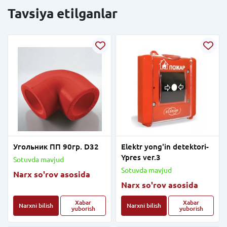
Tavsiya etilganlar
Угольник ПП 90гр. D32
Elektr yong'in detektori-
Ypres ver.3
Sotuvda mavjud
Sotuvda mavjud
Narx so'rov asosida
Narx so'rov asosida
Xabar
Xabar
Narxni bilish
Narxni bilish
yuborish
yuborish