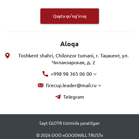
Qayta qo'ng'iroq
Aloqa
Toshkent shahri, Chilonzor tumani, г. Ташкент, ул.
Чиланзарская, д. 2
+998 98 365 06 00
firecup.leader@mail.ru
Telegram
Sayt GLOTR tizimida yaratilgan
© 2026 ООО «GOODWILL TRUST»