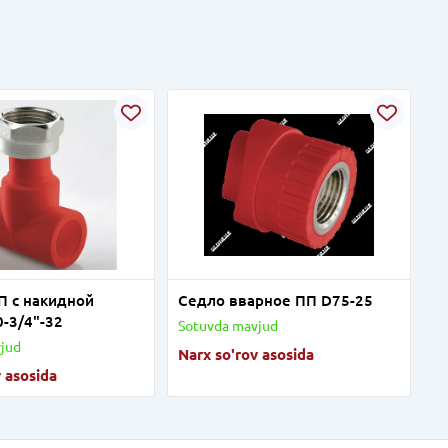
П с накидной
Седло вварное ПП D75-25
0-3/4"-32
Sotuvda mavjud
jud
Narx so'rov asosida
 asosida