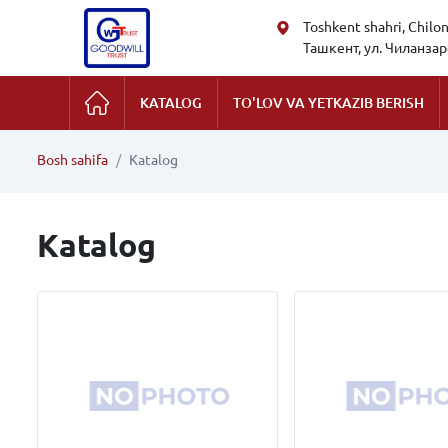
Toshkent shahri, Chilon
Ташкент, ул. Чиланзарс
KATALOG
TO'LOV VA YETKAZIB BERISH
Bosh sahifa
Katalog
Katalog