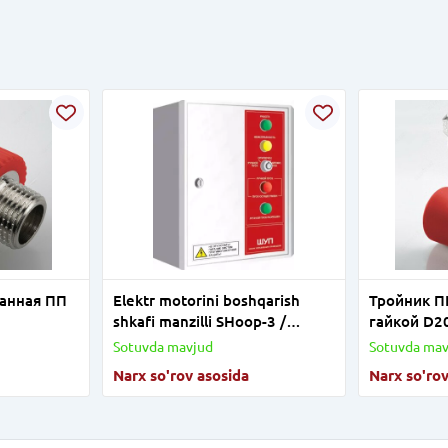
анная ПП
Elektr motorini boshqarish
Тройник П
shkafi manzilli SHoop-3 /
гайкой D2
SHoop-45
Sotuvda mavjud
Sotuvda mav
Narx so'rov asosida
Narx so'rov