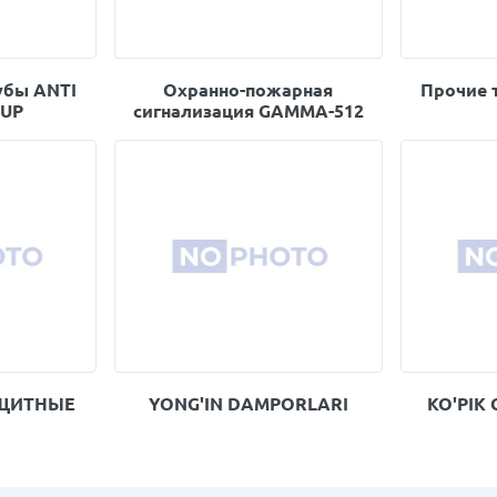
убы ANTI
Охранно-пожарная
Прочие 
CUP
сигнализация GAMMA-512
АЩИТНЫЕ
YONG'IN DAMPORLARI
KO'PIK