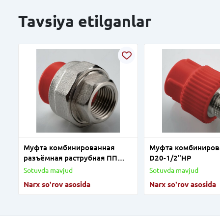
Tavsiya etilganlar
Муфта комбинированная
Муфта комбиниров
разъёмная раструбная ПП
D20-1/2"HP
D32-1"BP
Sotuvda mavjud
Sotuvda mavjud
Narx so'rov asosida
Narx so'rov asosida