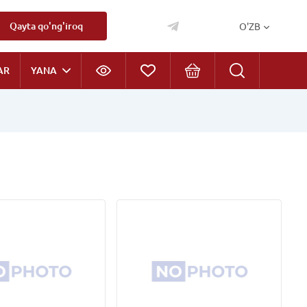
Qayta qo'ng'iroq
O'ZB
AR
YANA