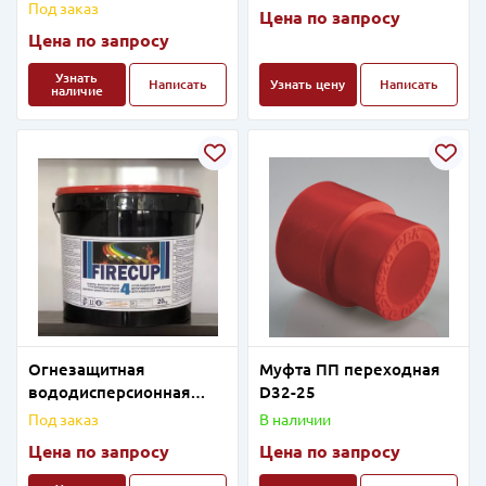
вентиляции "Барьер-Э"
Под заказ
Цена по запросу
Цена по запросу
Узнать
Написать
Узнать цену
Написать
наличие
Огнезащитная
Муфта ПП переходная
вододисперсионная
D32-25
вспучивающая краска
Под заказ
В наличии
для кабельной
Цена по запросу
Цена по запросу
продукции "FireCup 4"