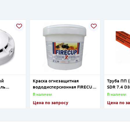
ый
Краска огнезащитная
Труба ПП 
ель
вододисперсионная FIRECUP
SDR 7.4 D
2 для металлоконструкций 20
В наличии
В наличии
кг
Цена по запросу
Цена по з