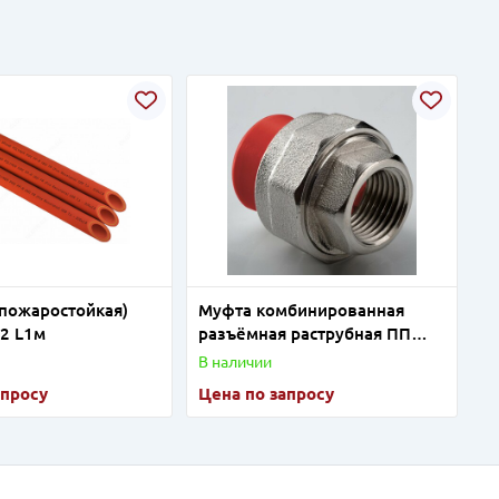
(пожаростойкая)
Муфта комбинированная
32 L1м
разъёмная раструбная ПП
D25-3/4"BP
В наличии
апросу
Цена по запросу