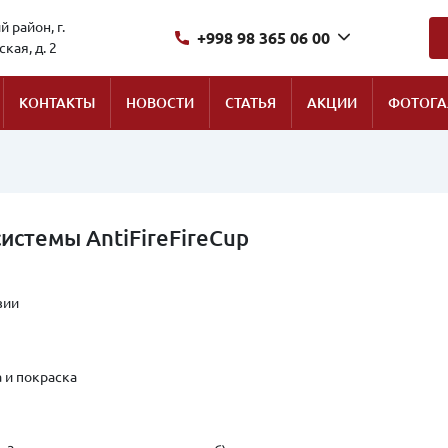
 район, г.
+998 98 365 06 00
кая, д. 2
КОНТАКТЫ
НОВОСТИ
СТАТЬЯ
АКЦИИ
ФОТОГА
истемы AntiFireFireCup
зии
а и покраска