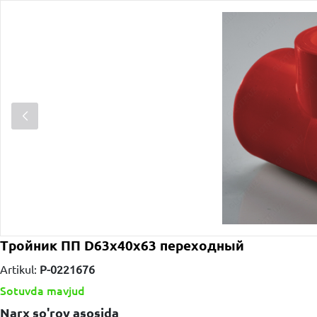
Тройник ПП D63х40х63 переходный
Artikul:
P-0221676
Sotuvda mavjud
Narx so'rov asosida