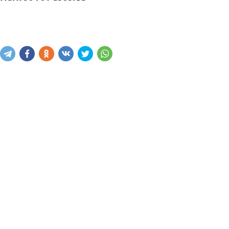
Narxni bilish
Xabar yuborish